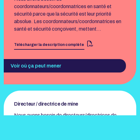
coordonnateurs/coordonnatrices en santé et
sécurité parce que la sécurité est leur priorité
absolue. Les coordonnateurs/coordonnatrices en
santé et sécurité conçoivent, mettent…
Télécharger la description complète
Voir où ça peut mener
Directeur / directrice de mine
Nous avons besoin de directeurs/directrices de
mine pour leur rôle de leadership en vue d’assurer la
sécurité, la qualité, la rentabilité et le succès
général d’une mine. Les directeurs/directrices…