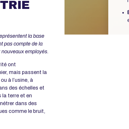
TRIE
eprésentent la base
nt pas compte de la
aux nouveaux employés.
té ont
nier, mais passent la
u à l’usine, à
 dans des échelles et
la terre et en
́nétrer dans des
ues comme le bruit,