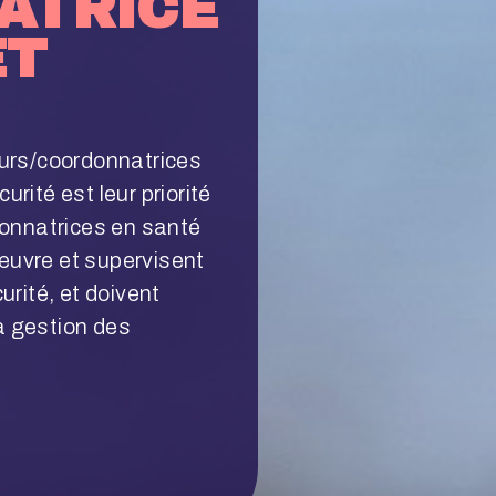
ATRICE
ET
urs/coordonnatrices
urité est leur priorité
onnatrices en santé
œuvre et supervisent
rité, et doivent
a gestion des