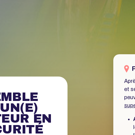
Aprè
et s
EMBLE
peuv
’UN(E)
supe
EUR EN
CURITÉ