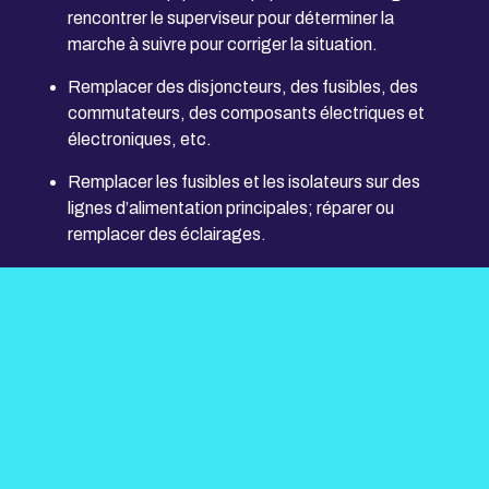
rencontrer le superviseur pour déterminer la
marche à suivre pour corriger la situation.
Remplacer des disjoncteurs, des fusibles, des
commutateurs, des composants électriques et
électroniques, etc.
Remplacer les fusibles et les isolateurs sur des
lignes d’alimentation principales; réparer ou
remplacer des éclairages.
Rediriger le courant, au besoin, pour effectuer une
tâche de façon sécuritaire.
Fournir l’électricité nécessaire pour alimenter
l’équipement utilisé dans les mines souterraines et
à ciel ouvert.
Dans les mines souterraines, installer des
systèmes d’alimentation mobiles et entretenir les