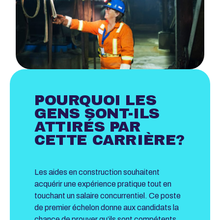
POURQUOI LES
GENS SONT-ILS
ATTIRÉS PAR
CETTE CARRIÈRE?
Les aides en construction souhaitent
acquérir une expérience pratique tout en
touchant un salaire concurrentiel. Ce poste
de premier échelon donne aux candidats la
chance de prouver qu’ils sont compétents,