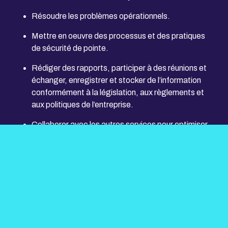
Résoudre les problèmes opérationnels.
Mettre en oeuvre des processus et des pratiques
de sécurité de pointe.
Rédiger des rapports, participer à des réunions et
échanger, enregistrer et stocker de l’information
conformément à la législation, aux règlements et
aux politiques de l’entreprise.
Collaborer avec les autres services pour optimiser
la production, réduire les coûts, régler des
problèmes et respecter les dates d’échéance.
Superviser les techniciens et les ingénieurs juniors
et aider les superviseurs à constituer une main-
d’oeuvre efficace.
Planifier l’usure de l’équipement et élaborer des
programmes et des procédures d’entretien